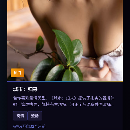
热门
城市：归来
若你喜欢爱情类型，《城市：归来》提供了扎实的视听体
验：管虎执导，凯特·布兰切特、河正宇与沈腾共同演绎。
影片2023年于德国上映，内容在有限空间内完成高密度的
高清
流畅
戏剧冲突，关键词包含高清流畅、人物关系与情节反转，
适合检索「2023爱情」「德国电影」的用户。
9.4万
32个月前