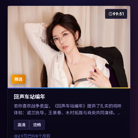
99:51
精选
回声车站编年
若你喜欢战争类型，《回声车站编年》提供了扎实的视听
体验：诺兰执导，王景春、木村拓哉与肖央共同演绎。影
片2017年于澳大利亚上映，内容用喜剧外壳包裹对现实规
高清
流畅
则的温和反讽，关键词包含高清流畅、人物关系与情节反
转，适合检索「2017战争」「澳大利亚电影」的用户。
2.9万
108个月前