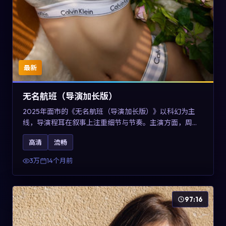
最新
无名航班（导演加长版）
2025年面市的《无名航班（导演加长版）》以科幻为主
线，导演程耳在叙事上注重细节与节奏。主演方面，周冬
雨、凯特·布兰切特与巩俐的表演为角色增添层次。故事以
高清
流畅
女性视角重写传统类型片的叙事惯性，可作为美国影视爱
好者的高清观影选择。
3万
14个月前
97:16