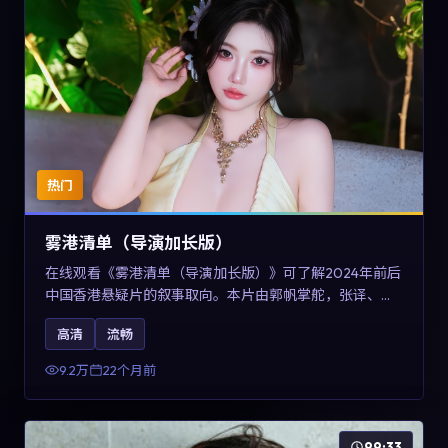
热门
雾港清单（导演加长版）
在线观看《雾港清单（导演加长版）》可了解2024年前后
中国香港悬疑片的叙事取向。本片由郭帆掌舵，张译、王
景春与咏梅主演，情节通过音乐与声音设计强化情绪张
高清
流畅
力，兼具娱乐性与讨论空间，适合作为片单补充与类型对
比参考。
9.2万
22个月前
99:33