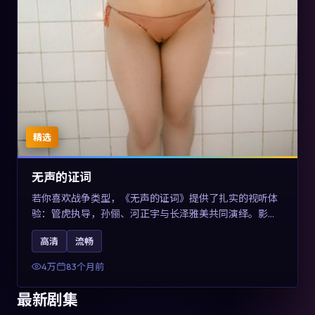
精选
无声的证词
若你喜欢战争类型，《无声的证词》提供了扎实的视听体
验：管虎执导，孙俪、河正宇与长泽雅美共同演绎。影片
2019年于澳大利亚上映，内容在罪案类型框架内探讨制度
高清
流畅
与个体关系，关键词包含高清流畅、人物关系与情节反
转，适合检索「2019战争」「澳大利亚电影」的用户。
4万
83个月前
最新剧集