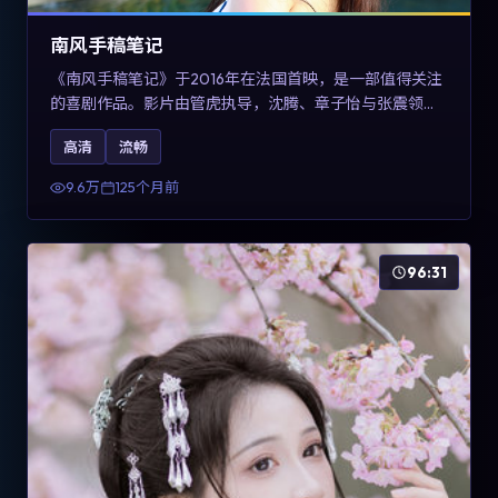
南风手稿笔记
《南风手稿笔记》于2016年在法国首映，是一部值得关注
的喜剧作品。影片由管虎执导，沈腾、章子怡与张震领衔
出演。剧情通过回忆与现实交错呈现记忆的可塑性，整体
高清
流畅
完成度高，适合希望了解法国喜剧类型创作的观众在线观
看。
9.6万
125个月前
96:31