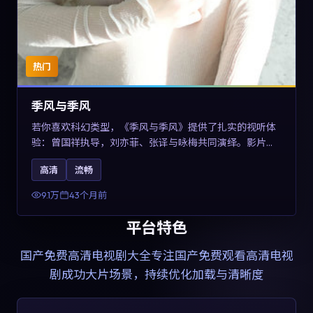
热门
季风与季风
若你喜欢科幻类型，《季风与季风》提供了扎实的视听体
验：曾国祥执导，刘亦菲、张译与咏梅共同演绎。影片
2023年于西班牙上映，内容在有限空间内完成高密度的戏
高清
流畅
剧冲突，关键词包含高清流畅、人物关系与情节反转，适
合检索「2023科幻」「西班牙电影」的用户。
9.1万
43个月前
平台特色
国产免费高清电视剧大全
专注国产免费观看高清电视
剧成功大片场景，持续优化加载与清晰度