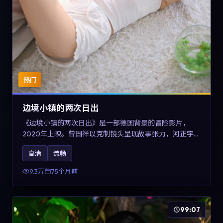
热门
边境小镇的两次日出
《边境小镇的两次日出》是一部德国背景的冒险影片，
2020年上映。曾国祥以克制镜头呈现故事张力，河正宇、
孙俪与任素汐的对手戏可圈可点。剧情层面在战争余波中
高清
流畅
刻画小人物的尊严与信念，对关注导演风格与演员阵容的
观众具有检索与收藏价值。
9.3万
75个月前
99:07