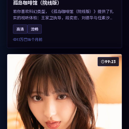
孤岛咖啡馆（院线版）
若你喜欢科幻类型，《孤岛咖啡馆（院线版）》提供了扎
实的视听体验：王家卫执导，段奕宏、刘德华与任素汐共
同演绎。影片2025年于中国台湾上映，内容用冷峻镜头语
高清
流畅
言观察城市夜间的孤独，关键词包含高清流畅、人物关系
与情节反转，适合检索「2025科幻」「中国台湾电影」的
1.1万
18个月前
用户。
99:23