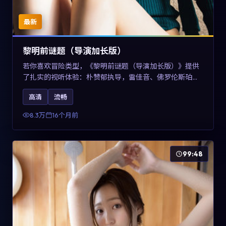
最新
黎明前谜题（导演加长版）
若你喜欢冒险类型，《黎明前谜题（导演加长版）》提供
了扎实的视听体验：朴赞郁执导，雷佳音、佛罗伦斯·珀与
章子怡共同演绎。影片2025年于美国上映，内容在有限空
高清
流畅
间内完成高密度的戏剧冲突，关键词包含高清流畅、人物
关系与情节反转，适合检索「2025冒险」「美国电影」的
8.3万
16个月前
用户。
99:48