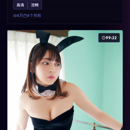
影片2025年于法国上映，内容用喜剧外壳包裹对现实规则
高清
流畅
的温和反讽，关键词包含高清流畅、人物关系与情节反
转，适合检索「2025动漫」「法国电影」的用户。
8万
8个月前
99:22