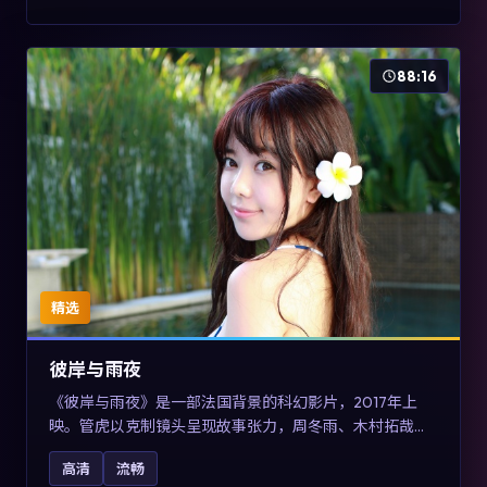
88:16
精选
彼岸与雨夜
《彼岸与雨夜》是一部法国背景的科幻影片，2017年上
映。管虎以克制镜头呈现故事张力，周冬雨、木村拓哉与
张震的对手戏可圈可点。剧情层面在真实历史背景下虚构
高清
流畅
一段跨国追寻之旅，对关注导演风格与演员阵容的观众具