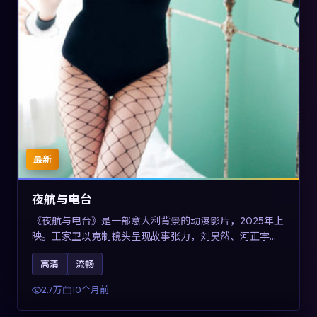
最新
夜航与电台
《夜航与电台》是一部意大利背景的动漫影片，2025年上
映。王家卫以克制镜头呈现故事张力，刘昊然、河正宇与
王景春的对手戏可圈可点。剧情层面以多线叙事拼贴都市
高清
流畅
边缘人的选择与救赎，对关注导演风格与演员阵容的观众
具有检索与收藏价值。
2.7万
10个月前