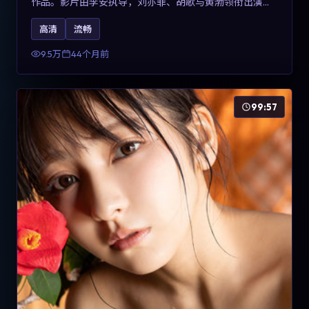
作品。影片由李安执导，刘亦菲、胡歌与黄渤领衔出演。
剧情用喜剧外壳包裹对现实规则的温和反讽，整体完成度
高清
流畅
高，适合希望了解意大利冒险类型创作的观众在线观看。
9.5万
44个月前
99:57